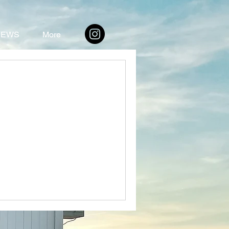
NEWS
More