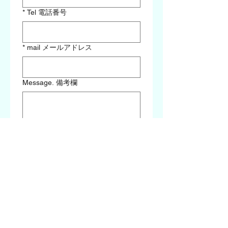
*
Tel 電話番号
*
mail メールアドレス
Message. 備考欄
キャンセルポリシー / 
Cancellation Policy 
前日17:00以降のキャンセル
は、お一人様につき3,000円
のキャンセル料を頂戴いた
します。
Cancellation after 5:00 PM 