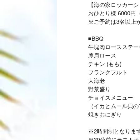
【海の家ロッカーシ
おひとり様 6000円
※ご予約は3名以上
■BBQ
牛塊肉ロースステー
豚肩ロース
チキン (もも)
フランクフルト
大海老
野菜盛り
チョイスメニュー
（イカとムール貝のア
焼きおにぎり
※2時間制となりま
※30分前にラスト